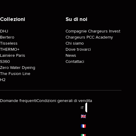
Collezioni
Su di noi
DHJ
Compagnie Chargeurs Invest
Bertero
Chargeurs PCC Academy
Tisseless
Chi siamo
THERMO+
Dove trovarci
Lainière Paris
News
S360
Contattaci
Zero Water Dyeing
The Fusion Line
H2
Domande frequenti
Condizioni generali di vendita
IT
🇬🇧
🇫🇷
🇮🇹