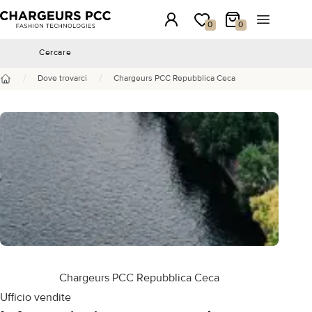
Chargeurs PCC
Accesso
La mia wishlist
Il mio carrello
Aprire il 
0
0
Cercare
Cercare
/
/
Dove trovarci
Chargeurs PCC Repubblica Ceca
Benvenuto
Chargeurs PCC Repubblica Ceca
Ufficio vendite