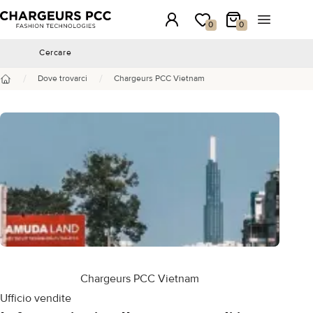
Chargeurs PCC
Accesso
La mia wishlist
Il mio carrello
Aprire il 
0
0
Cercare
Cercare
/
/
Dove trovarci
Chargeurs PCC Vietnam
Benvenuto
Chargeurs PCC Vietnam
Ufficio vendite