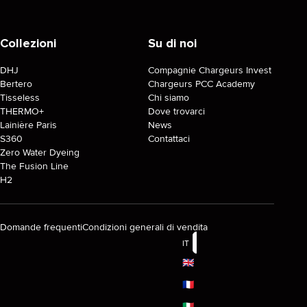
Collezioni
Su di noi
DHJ
Compagnie Chargeurs Invest
Bertero
Chargeurs PCC Academy
Tisseless
Chi siamo
THERMO+
Dove trovarci
Lainière Paris
News
S360
Contattaci
Zero Water Dyeing
The Fusion Line
H2
Domande frequenti
Condizioni generali di vendita
IT
🇬🇧
🇫🇷
🇮🇹