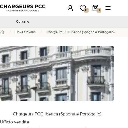
Chargeurs PCC
Accesso
La mia wishlist
Il mio carrello
Aprire il 
0
0
Cercare
Cercare
/
/
Dove trovarci
Chargeurs PCC Iberica (Spagna e Portogallo)
Benvenuto
Chargeurs PCC Iberica (Spagna e Portogallo)
Ufficio vendite