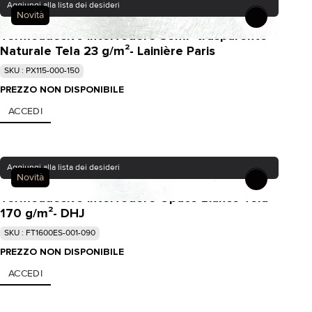
Aggiungi alla lista dei desideri
Novità
Termoadesivo interfodere Semi- trasparente
Naturale Tela 23 g/m²- Lainière Paris
SKU : PX115-000-150
PREZZO NON DISPONIBILE
ACCEDI
Aggiungi alla lista dei desideri
Novità
Termoadesivo interfodere Opaco Bianco Tela
170 g/m²- DHJ
SKU : FT1600ES-001-090
PREZZO NON DISPONIBILE
ACCEDI