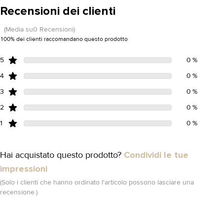
Recensioni dei clienti
(Media su0 Recensioni)
100% dei clienti raccomandano questo prodotto
5
0 %
4
0 %
3
0 %
2
0 %
1
0 %
Hai acquistato questo prodotto?
Condividi le tue
impressioni
(Solo i clienti che hanno ordinato l'articolo possono lasciare una
recensione.)