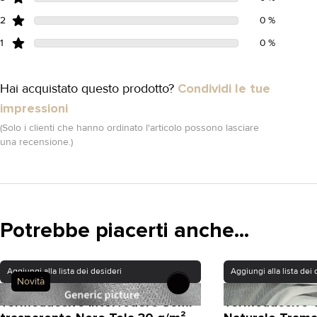
2
0 %
1
0 %
Hai acquistato questo prodotto?
Condividi le tue
impressioni
(Solo i clienti che hanno ordinato l'articolo possono lasciare
una recensione.)
Potrebbe piacerti anche...
Aggiungi alla lista dei desideri
Aggiungi alla lista dei 
Novità
Termoadesivo interfodere Semi-
Termoadesivo 