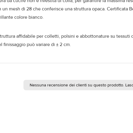
 da cucire non è rivestita di colla, per garantire la massima res
n un mesh di 28 che conferisce una struttura opaca. Certificata B
llante colore bianco.
ttura affidabile per colletti, polsini e abbottonature su tessuti d
 finissaggio può variare di ± 2 cm.
Nessuna recensione dei clienti su questo prodotto. Lasc