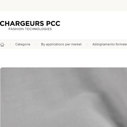
Chargeurs PCC
/
/
/
Categorie
By applications per market
Abbigliamento formale
Benvenuto