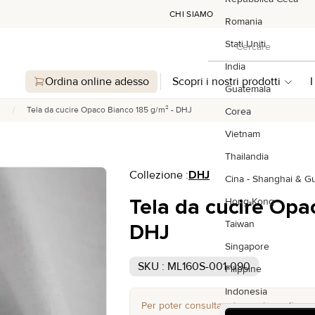
CHI SIAMO
Romania
Cercare
Stati Uniti
Cercare
India
Ordina online adesso
Scopri i nostri prodotti
I
Guatemala
/
Tela da cucire Opaco Bianco 185 g/m² - DHJ
Corea
Vietnam
Thailandia
Collezione :
DHJ
Cina - Shanghai & 
Tela da cucire Opa
Hong-Kong
Taiwan
DHJ
Singapore
SKU : ML160S-001-090
Filippine
Indonesia
Per poter consultare i prezzi e ordinare