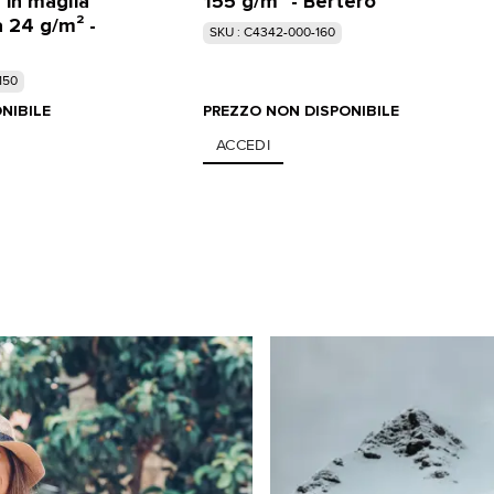
 in maglia
155 g/m² - Bertero
a 24 g/m² -
SKU : C4342-000-160
150
NIBILE
PREZZO NON DISPONIBILE
ACCEDI