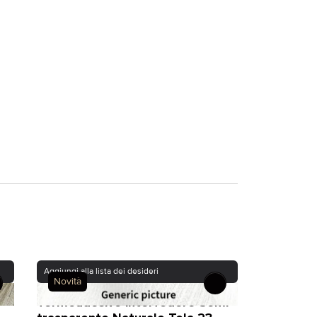
Aggiungi alla lista dei desideri
Novità
Termoadesivo interfodere Semi-