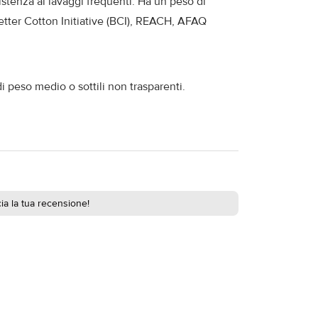
istenza ai lavaggi frequenti. Ha un peso di
etter Cotton Initiative (BCI), REACH, AFAQ
i peso medio o sottili non trasparenti.
ia la tua recensione!