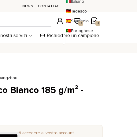
🇮🇹
Italiano
NEWS
CONTATTACI
🇩🇪
Tedesco
🇪🇸
Spagnolo
Accesso
La mia wishlist
Il mio carrello
0
0
🇵🇹
Portoghese
 nostri servizi
Richiedere un campione
Guangzhou
co Bianco 185 g/m² -
, si prega di accedere al vostro account.