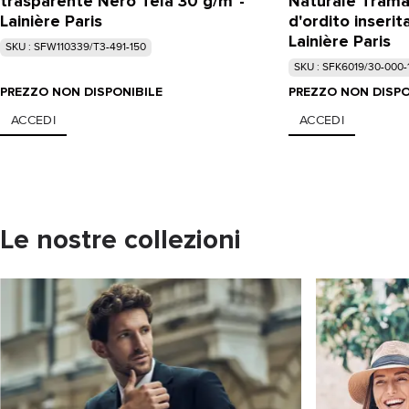
trasparente Nero Tela 30 g/m²-
Naturale Trama
Lainière Paris
d'ordito inserit
Lainière Paris
SKU : SFW110339/T3-491-150
SKU : SFK6019/30-000-
PREZZO NON DISPONIBILE
PREZZO NON DISPO
ACCEDI
ACCEDI
Le nostre collezioni