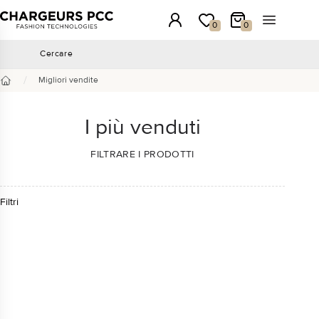
Chargeurs PCC
Accesso
La mia wishlist
Il mio carrello
Aprire il 
0
0
Cercare
Cercare
/
Migliori vendite
Benvenuto
I più venduti
FILTRARE I PRODOTTI
Filtri