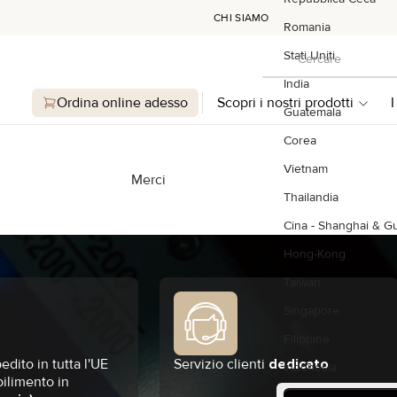
CHI SIAMO
Romania
Cercare
Stati Uniti
Cercare
India
Ordina online adesso
Scopri i nostri prodotti
I
Guatemala
Corea
Vietnam
Merci
Thailandia
Cina - Shanghai & 
Hong-Kong
Taiwan
Singapore
Filippine
edito in tutta l'UE
Servizio clienti
dedicato
Indonesia
bilimento in