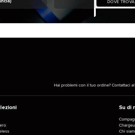
ancia)
DOVE TROVA
Hai problemi con il tuo ordine? Contattaci a
lezioni
Su di 
J
Compagn
tero
Chargeu
eless
Chi siam