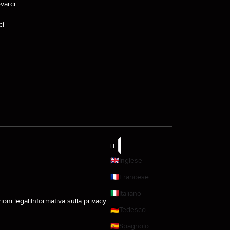
varci
ci
IT
🇬🇧
Inglese
🇫🇷
Francese
🇮🇹
Italiano
ioni legali
Informativa sulla privacy
🇩🇪
Tedesco
🇪🇸
Spagnolo