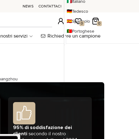
🇮🇹
Italiano
NEWS
CONTATTACI
🇩🇪
Tedesco
🇪🇸
Spagnolo
Accesso
La mia wishlist
Il mio carrello
0
0
🇵🇹
Portoghese
 nostri servizi
Richiedere un campione
Guangzhou
95% di soddisfazione dei
clienti
secondo il nostro