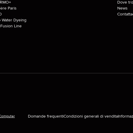
ERMO+
Dove tro
ière Paris
News
0
Contatta
o Water Dyeing
Fusion Line
Domande frequenti
Condizioni generali di vendita
Informaz
Computer