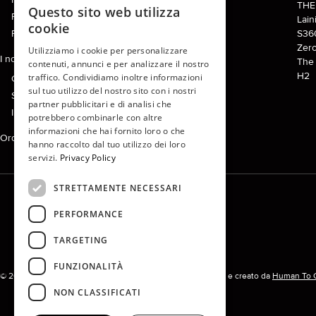
TH
Questo sito web utilizza
Per applicazione per mercato
ENGLISH
Lain
cookie
Per applicazione per capo
S36
FR
Zer
Utilizziamo i cookie per personalizzare
I nostri servizi
The 
contenuti, annunci e per analizzare il nostro
IT
H2
traffico. Condividiamo inoltre informazioni
Consulenza e personalizzazione
DE
sul tuo utilizzo del nostro sito con i nostri
Supporto e accompagnamento
partner pubblicitari e di analisi che
I nostri impegni
PT
potrebbero combinarle con altre
informazioni che hai fornito loro o che
SPANISH
Ordina online adesso
hanno raccolto dal tuo utilizzo dei loro
servizi.
Privacy Policy
STRETTAMENTE NECESSARI
PERFORMANCE
TARGETING
FUNZIONALITÀ
© 2026 Chargeurs PCC. Tutti i diritti riservati. Sito realizzato e creato da
Human To 
NON CLASSIFICATI