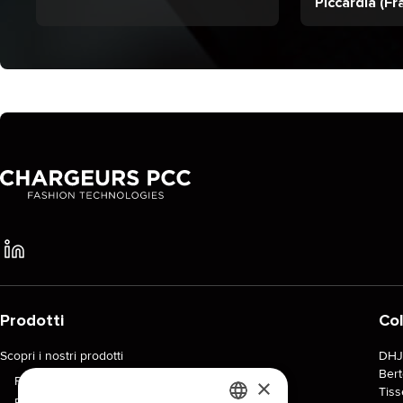
Piccardia (Fr
Prodotti
Col
Scopri i nostri prodotti
DH
Ber
Per collezioni
×
Tiss
Per tipo di interfodera