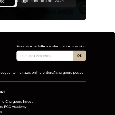
sondaggio condotto nel 2024
RCI
Ricevi via email tutte le nostre novità e promozioni
Tipo di account
OK
l seguente indirizzo:
online-orders@chargeurs-pcc.com
noi
ie Chargeurs Invest
rs PCC Academy
o