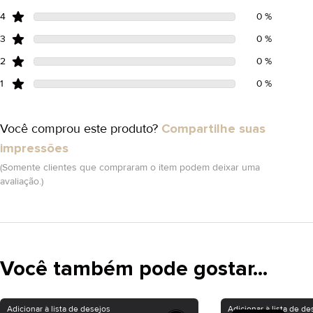
4
0 %
3
0 %
2
0 %
1
0 %
Você comprou este produto?
Compartilhe suas
impressões
(Somente clientes que compraram o item podem deixar uma
avaliação.)
Você também pode gostar...
Adicionar à lista de desejos
Adicionar à lista de de