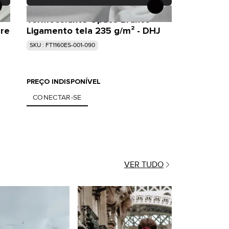
Termocolante Opaco Branco
ère
Ligamento tela 235 g/m² - DHJ
SKU : FT1160ES-001-090
PREÇO INDISPONÍVEL
CONECTAR-SE
VER TUDO