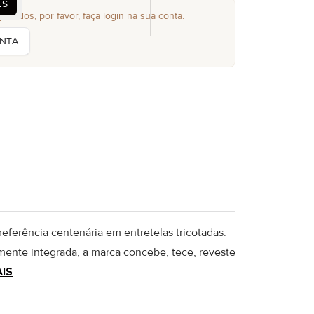
ES
edidos, por favor, faça login na sua conta.
ONTA
referência centenária em entretelas tricotadas.
lmente integrada, a marca concebe, tece, reveste
AIS