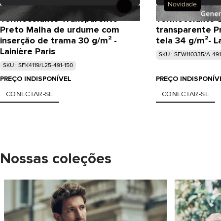
Novidade
Termocolante Transparente
Termocolante 
Preto Malha de urdume com
transparente P
inserção de trama 30 g/m² -
tela 34 g/m²- La
Lainière Paris
SKU : SFW110335/A-491
SKU : SFK4119/L25-491-150
PREÇO INDISPONÍVEL
PREÇO INDISPONÍV
CONECTAR-SE
CONECTAR-SE
Nossas coleções