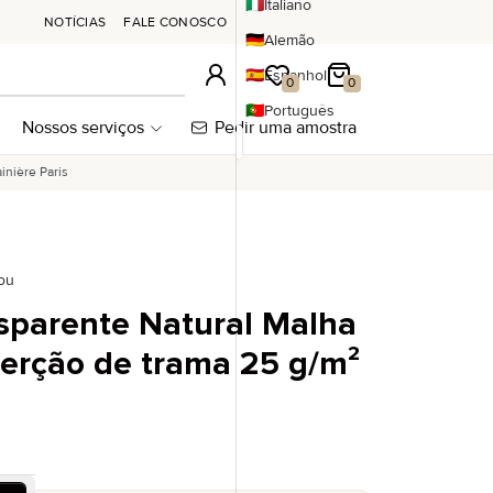
🇮🇹
Italiano
NOTÍCIAS
FALE CONOSCO
🇩🇪
Alemão
🇪🇸
Espanhol
Conexão
A minha lista de desejos
Meu carrinho
0
0
🇵🇹
Português
Nossos serviços
Pedir uma amostra
inière Paris
ou
sparente Natural Malha
erção de trama 25 g/m²