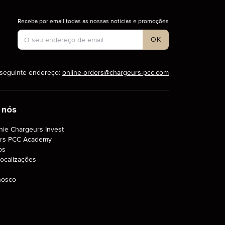
SAIBA MAIS
COMPRAR
Receba por email todas as nossas notícias e promoções
Tipo de conta
OK
o seguinte endereço:
online-orders@chargeurs-pcc.com
 nós
ie Chargeurs Invest
rs PCC Academy
ós
ocalizações
nosco