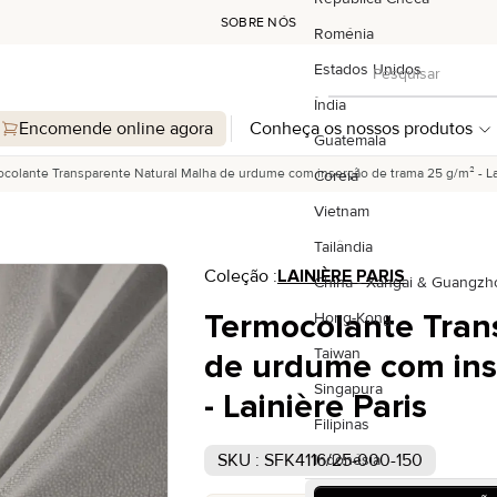
SOBRE NÓS
Roménia
Pesquisar
Estados Unidos
Pesquisar
Índia
Encomende online agora
Conheça os nossos produtos
Guatemala
colante Transparente Natural Malha de urdume com inserção de trama 25 g/m² - La
Coreia
Vietnam
Tailândia
Coleção :
LAINIÈRE PARIS
China - Xangai & Guangzh
Termocolante Tran
Hong-Kong
Taiwan
de urdume com ins
Singapura
- Lainière Paris
Filipinas
SKU : SFK4116/25-000-150
Indonésia