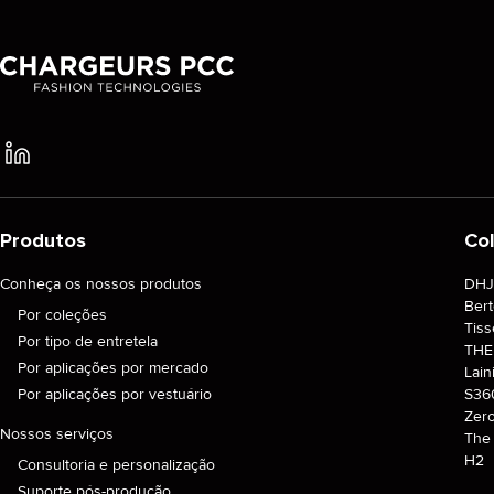
SAIBA MAIS
COMPRAR
COMPRAR
Produtos
Co
Conheça os nossos produtos
DH
Ber
Por coleções
Tiss
Por tipo de entretela
TH
Por aplicações por mercado
Lain
Por aplicações por vestuário
S36
Zer
Nossos serviços
The 
H2
Consultoria e personalização
Suporte pós-produção