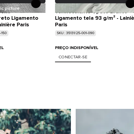
Semi-
Termocolante Opaco Branco
reto Ligamento
Ligamento tela 93 g/m² - Laini
inière Paris
Paris
-150
SKU : 35131/25-001-090
EL
PREÇO INDISPONÍVEL
CONECTAR-SE