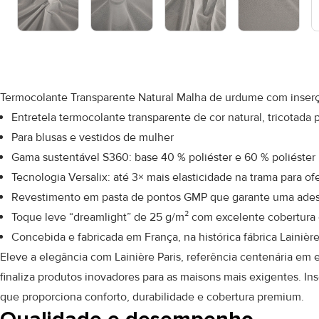
Termocolante Transparente Natural Malha de urdume com inserçã
Entretela termocolante transparente de cor natural, tricotada 
Para blusas e vestidos de mulher
Gama sustentável S360: base 40 % poliéster e 60 % poliéster
Tecnologia Versalix: até 3× mais elasticidade na trama para of
Revestimento em pasta de pontos GMP que garante uma adesão
Toque leve “dreamlight” de 25 g/m² com excelente cobertura e
Concebida e fabricada em França, na histórica fábrica Lainière
Eleve a elegância com Lainière Paris, referência centenária em e
finaliza produtos inovadores para as maisons mais exigentes. In
que proporciona conforto, durabilidade e cobertura premium.