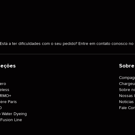
SAIBA MAIS
SAIBA MAIS
COMPRAR
Está a ter dificuldades com o seu pedido? Entre em contato conosco n
leções
Sobre
J
Compagn
tero
Chargeu
eless
Sobre n
ERMO+
Nossas l
ière Paris
Notícias
0
Fale Co
o Water Dyeing
Fusion Line