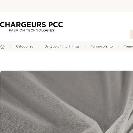
Chargeurs PCC
/
/
/
/
Categorias
By type of interlinings
Termocolante
Termo
Início