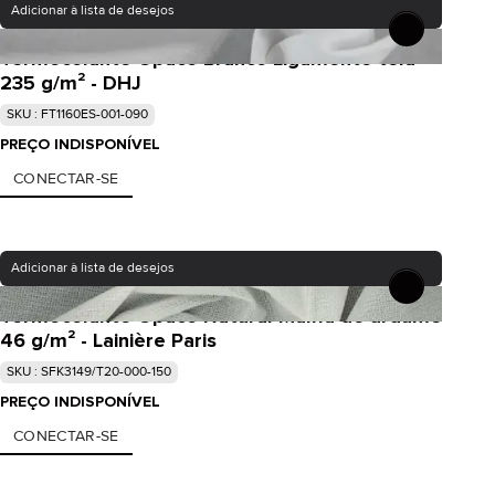
Adicionar à lista de desejos
Termocolante Opaco Branco Ligamento tela
235 g/m² - DHJ
SKU : FT1160ES-001-090
PREÇO INDISPONÍVEL
CONECTAR-SE
Adicionar à lista de desejos
Termocolante Opaco Natural Malha de urdume
46 g/m² - Lainière Paris
SKU : SFK3149/T20-000-150
PREÇO INDISPONÍVEL
CONECTAR-SE