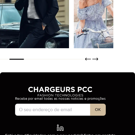
Bertero
Tisseless
SAIBA MAIS
SAIBA MAIS
COMPRAR
COMPRAR
Receba por email todas as nossas notícias e promoções
Tipo de conta
OK