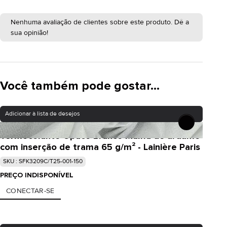
Nenhuma avaliação de clientes sobre este produto. Dê a
sua opinião!
Você também pode gostar...
Adicionar à lista de desejos
Termocolante Opaco Branco Malha de urdume
com inserção de trama 65 g/m² - Lainière Paris
SKU : SFK3209C/T25-001-150
PREÇO INDISPONÍVEL
CONECTAR-SE