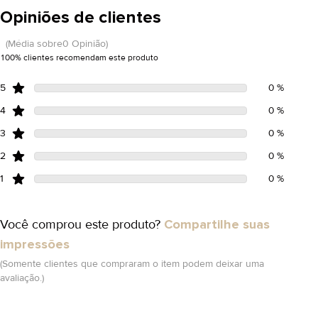
Opiniões de clientes
(Média sobre0 Opinião)
100% clientes recomendam este produto
5
0 %
4
0 %
3
0 %
2
0 %
1
0 %
Você comprou este produto?
Compartilhe suas
impressões
(Somente clientes que compraram o item podem deixar uma
avaliação.)