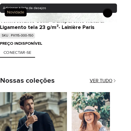
Adicionar à lista de desejos
Novidade
Termocolante Semi- transparente Natural
Ligamento tela 23 g/m²- Lainière Paris
SKU : PX115-000-150
PREÇO INDISPONÍVEL
CONECTAR-SE
Nossas coleções
VER TUDO