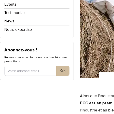
Events
Testimonials
News
Notre expertise
Abonnez-vous !
Recevez par email toute notre actualité et nos
Type de compte
promotions
OK
Alors que l'industr
PCC est en premiè
l'industrie et au b