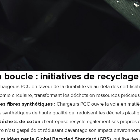
 boucle : initiatives de recyclag
rgeurs PCC en faveur de la durabilité va au-delà des certificati
omie circulaire, transformant les déchets en ressources précieus
s fibres synthétiques :
Chargeurs PCC ouvre la voie en matièr
 synthétiques de haute qualité qui réduisent les déchets plastique
déchets de coton :
l'entreprise recycle également ses propres 
e n'est gaspillée et réduisant davantage son impact environnem
guidées par le Global Recycled Standard (GRS),
qui fixe des