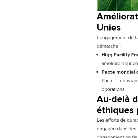
Améliorat
Unies
L'engagement de Ch
démarche :
Higg Facility E
améliorer leur c
Pacte mondial 
Pacte — couvrant 
opérations.
Au-delà d
éthiques 
Les efforts de dur
engagée dans des i
engagement en fave