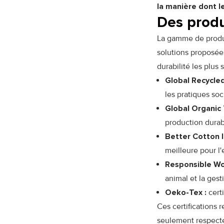
la manière dont l
Des produ
La gamme de produ
solutions proposée
durabilité les plus s
Global Recycled
les pratiques so
Global Organic 
production durab
Better Cotton In
meilleure pour l'
Responsible Wo
animal et la gest
Oeko-Tex :
cert
Ces certifications 
seulement respecte,