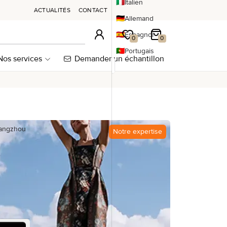
🇮🇹
Italien
ACTUALITÉS
CONTACT
🇩🇪
Allemand
🇪🇸
Espagnol
Connexion
Ma wishlist
Mon panier
0
0
🇵🇹
Portugais
Nos services
Demander un échantillon
uangzhou
Notre expertise