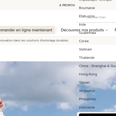
À PROPOS
Roumanie
Rechercher
États-Unis
Rechercher
Inde
mander en ligne maintenant
Découvrez nos produits
Guatemala
innovation dans les solutions d'entoilage durables
Corée
Vietnam
Thailande
Chine - Shanghai & G
Hong-Kong
Taiwan
Singapour
Philippines
Indonésie