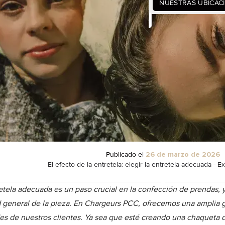
NUESTRAS UBICAC
Publicado el
26 de marzo de 2026
El efecto de la entretela: elegir la entretela adecuada - 
etela adecuada es un paso crucial en la confección de prendas, y
d general de la pieza. En Chargeurs PCC, ofrecemos una amplia g
es de nuestros clientes. Ya sea que esté creando una chaqueta de