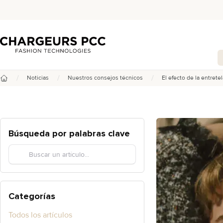
Chargeurs PCC
/
/
/
Noticias
Nuestros consejos técnicos
El efecto de la entrete
Inicio
Búsqueda por palabras clave
Categorías
Todos los artículos