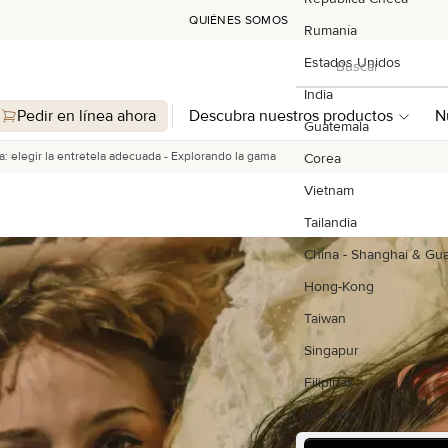
QUIÉNES SOMOS
Rumanía
Buscar
Estados Unidos
Buscar
India
Pedir en línea ahora
Descubra nuestros productos
N
Guatemala
la: elegir la entretela adecuada - Explorando la gama
Corea
Vietnam
Tailandia
China - Shanghai & G
Hong-Kong
Taiwan
Singapur
Filipinas
Indonesia