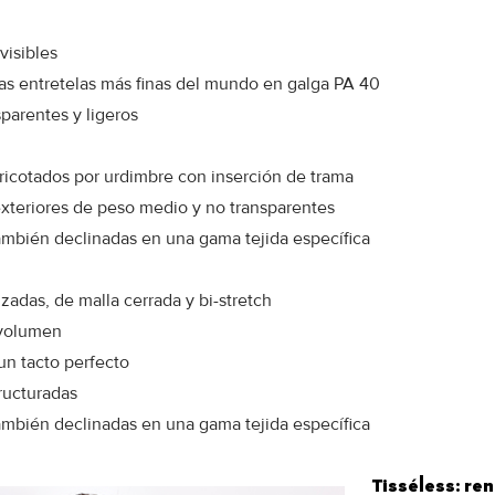
visibles
las entretelas más finas del mundo en galga PA 40
sparentes y ligeros
 tricotados por urdimbre con inserción de trama
exteriores de peso medio y no transparentes
también declinadas en una gama tejida específica
izadas, de malla cerrada y bi-stretch
 volumen
n tacto perfecto
ructuradas
también declinadas en una gama tejida específica
Tisséless: re