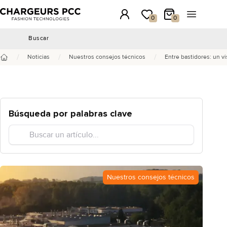
Chargeurs PCC
Conexión
Mi lista de deseos
Mi carrito
Abrir el m
0
0
Buscar
Buscar
/
/
/
Noticias
Nuestros consejos técnicos
Entre bastidores: un vi
Inicio
Búsqueda por palabras clave
Nuestros consejos técnicos