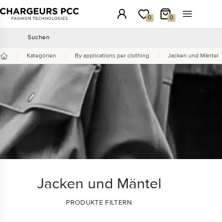
Chargeurs PCC
Anmeldung
Meine Wunschliste
Mein Warenkorb
Menü öffn
0
0
Suchen
Suchen
/
/
/
Kategorien
By applications per clothing
Jacken und Mäntel
Startseite
Jacken und Mäntel
PRODUKTE FILTERN