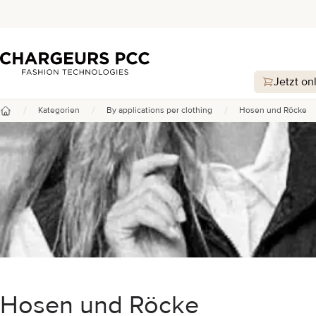
Chargeurs PCC
Jetzt on
/
/
/
Kategorien
By applications per clothing
Hosen und Röcke
Startseite
Hosen und Röcke