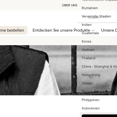
ÜBER UNS
Rumänien
Suchen
Vereinigte Staaten
Suchen
Indien
line bestellen
Entdecken Sie unsere Produkte
Unsere D
Guatemala
Korea
Vietnam
Thailand
China - Shanghai & 
Hong-Kong
Taiwan
Singapur
Philippinen
Indonesien