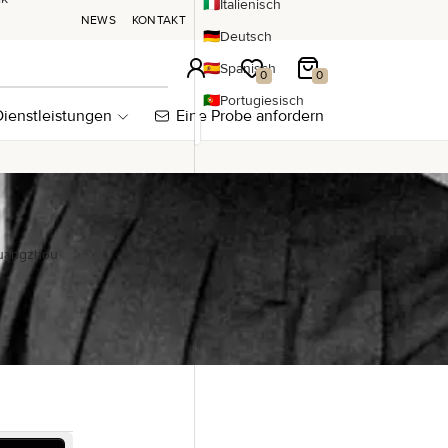
🇮🇹
Italienisch
NEWS
KONTAKT
🇩🇪
Deutsch
🇪🇸
Spanisch
Anmeldung
Meine Wunschliste
Mein Warenkorb
0
0
🇵🇹
Portugiesisch
ienstleistungen
Eine Probe anfordern
Guangzhou